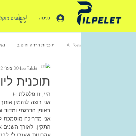
כניסה
היי, אני לי
אימונים מוקלטים
All Posts
תוכניות הרזיה וחיטוב
נשי
Lee Talchi
30 בינו׳ 2022
תוכנית ליו
היי, זו פלפלת :-) 
אני רוצה להזמין אותך 
באופן הדרגתי ומדוד 
אני מדריכה מוסמכת ל
התקין. לאורך השנים א
עקרונות שעזרו לי לבנ