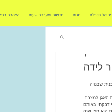
נים של פלפלת
חנות
חדשות ומערכת שעות
הצהרת בריא
ר לידה
נית שבנויה 
ת האגן למצבם 
י דבקתי באותם 
ת הוא חצי שנה 