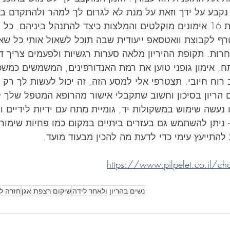
ון נקבע על ידך וזאת על מנת לא לגרום לך למהר ולהתקדם 
לך נכון. התוכנית כוללת 16 אימונים מוקלטים והמלצות כיצד להתנהל ביניהם
רף לקבוצת וואטסאפ ייעודית שבה תוכל לשאול אותי כל שא
רות. תקופת ההיריון מלאה סערות רגשיות ולפעמים צריך ד
, אימון גופני טוען את רמת האנדורפינים, המשמשים כמשכ
רוח חיובי. תצטרפי אלי למסע הזה, זה יכול לעשות לך רק טו
ם הריון בסיכון וחשוב שתקבלי אישור מהרופא המטפל שלך ל
נעשה שימוש במשקולות יד, גומיית מתח עם ידיות לידיים ו
- ניתן להשתמש גם בעזרים ביתיים במקום כמו פחיות שימורי
 להתייעץ עימי כדי לדעת מה להכין מבעוד מועד. 
https://www.pilpelet.co.il/cha
נשים בהריון ולאחר לידה
שיקום רצפת אגן
חזרה לג