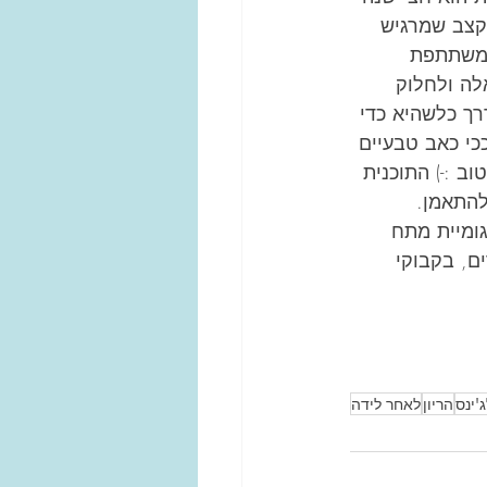
בקצב שמרגיש 
. כל משתתפת 
לה ולחלוק 
רך כלשהיא כדי 
כי כאב טבעיים 
ב :-) התוכנית 
התאמן.  
גומיית מתח 
ם, בקבוקי 
'ינס
הריון
לאחר לידה